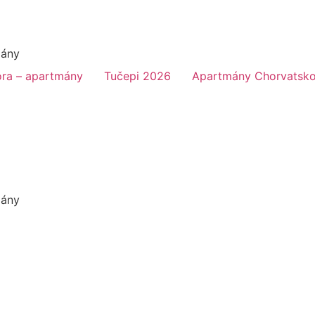
mány
ra – apartmány
Tučepi 2026
Apartmány Chorvatsk
mány