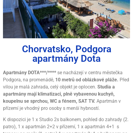
Chorvatsko, Podgora
apartmány Dota
Apartmány DOTA***/****
se nacházejí v centru městečka
Podgora, na promenádě,
10 metrů od oblázkové pláže.
Před
vilou je malá zahrada, celý objekt je oplocen.
Studia a
apartmány mají klimatizaci, plně vybavenou kuchyň,
koupelnu se sprchou, WC a fénem, SAT TV.
Apartmán v
přízemí je vhodný pro osoby s menší hybností.
K dispozici je 1 x Studio 2s balkonem, pohled do zahrady (2.
patro), 1 x apartmán 2+2 v přízemí, 1 x apartmán 4+1 s